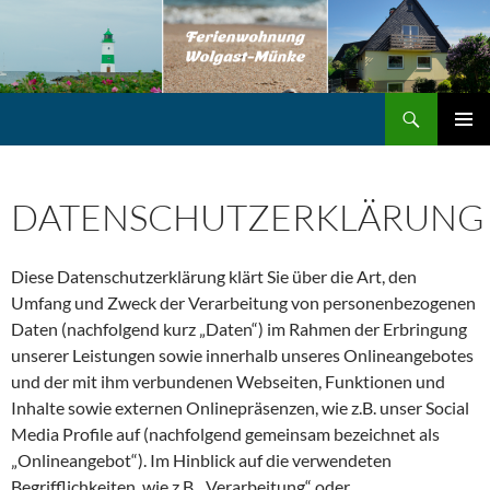
Zum
Inhalt
springen
Suchen
Ferienwohnungen Wolgast-Münke
PRIMÄR
MENÜ
DATENSCHUTZERKLÄRUNG
Diese Datenschutzerklärung klärt Sie über die Art, den
Umfang und Zweck der Verarbeitung von personenbezogenen
Daten (nachfolgend kurz „Daten“) im Rahmen der Erbringung
unserer Leistungen sowie innerhalb unseres Onlineangebotes
und der mit ihm verbundenen Webseiten, Funktionen und
Inhalte sowie externen Onlinepräsenzen, wie z.B. unser Social
Media Profile auf (nachfolgend gemeinsam bezeichnet als
„Onlineangebot“). Im Hinblick auf die verwendeten
Begrifflichkeiten, wie z.B. „Verarbeitung“ oder